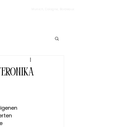
Munich, Cologne, Bordeaux
Veronika
eigenen 
rten 
e 